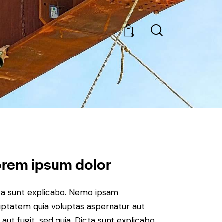
0
rem ipsum dolor
ta sunt explicabo. Nemo ipsam
uptatem quia voluptas aspernatur aut
 aut fugit, sed quia. Dicta sunt explicabo.