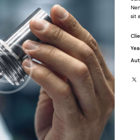
Nem
sit 
Cli
Yea
Aut