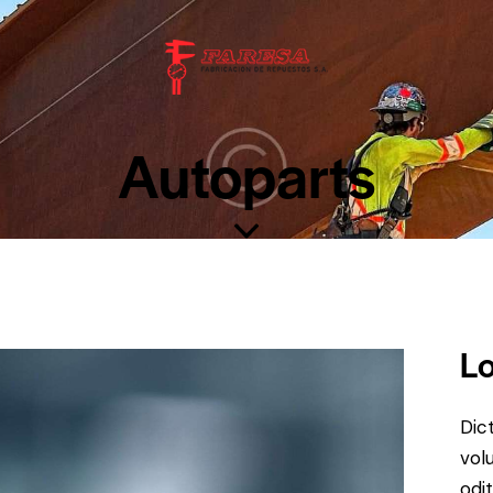
Autoparts
Lo
Dic
vol
odit